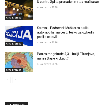
U centru Splita pronađen mrtav muškarac
4. kolovoza 2026.
Crna kronika
Strava u Podravini: Muškarca tukli u
automobilu i na cesti, teško ga ozlijedili i
poslije ostavili
4. kolovoza 2026.
Crna kronika
Potres magnitude 4,3 u Italiji: “Tutnjava,
namještaj je krckao…”
4. kolovoza 2026.
Crna kronika