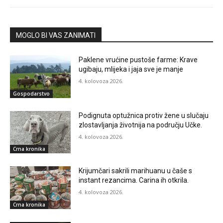
MOGLO BI VAS ZANIMATI
Paklene vrućine pustoše farme: Krave
ugibaju, mlijeka i jaja sve je manje
4. kolovoza 2026.
Gospodarstvo
Podignuta optužnica protiv žene u slučaju
zlostavljanja životnija na području Učke.
4. kolovoza 2026.
Crna kronika
Krijumčari sakrili marihuanu u čaše s
instant rezancima. Carina ih otkrila.
4. kolovoza 2026.
Crna kronika