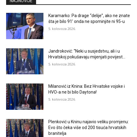
NAJNOVIJE
Karamarko: Pa drage “delije”, ako ne znate
šta je bilo 91’ onda ne spominjite ni 95-u
5. kolovoza 2026.
Jandroković: “Neki u susjedstvu, ali i u
Hrvatskoj pokušavaju mijenjati povijest…
5. kolovoza 2026.
Milanović iz Knina: Bez Hrvatske vojske i
HVO-a ne bi bilo Daytona!
5. kolovoza 2026.
Plenković u Kninu najavio veliku promjenu:
Evo što čeka više od 200 tisuća hrvatskih
branitelja