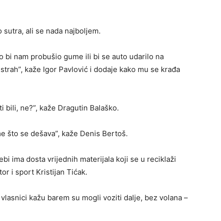
sutra, ali se nada najboljem.
 bi nam probušio gume ili bi se auto udarilo na
strah”, kaže Igor Pavlović i dodaje kako mu se krađa
i bili, ne?”, kaže Dragutin Balaško.
me što se dešava”, kaže Denis Bertoš.
sebi ima dosta vrijednih materijala koji se u reciklaži
r i sport Kristijan Tićak.
, vlasnici kažu barem su mogli voziti dalje, bez volana –