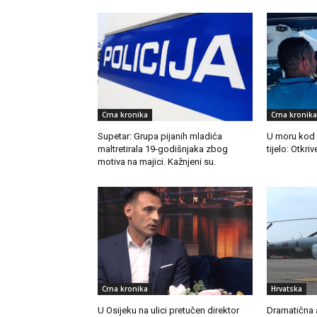
Crna kronika
Crna kronika
Supetar: Grupa pijanih mladića
U moru kod
maltretirala 19-godišnjaka zbog
tijelo: Otkr
motiva na majici. Kažnjeni su.
Crna kronika
Hrvatska
U Osijeku na ulici pretučen direktor
Dramatična a