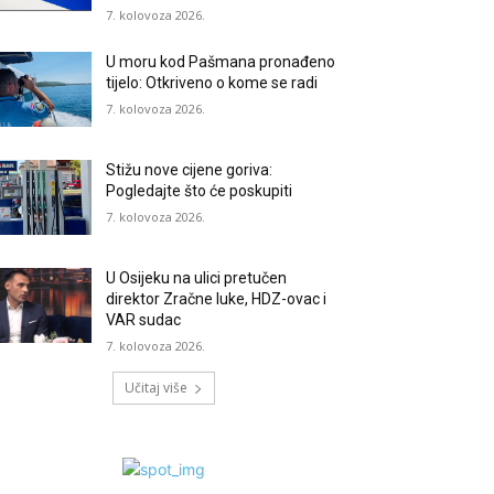
7. kolovoza 2026.
U moru kod Pašmana pronađeno
tijelo: Otkriveno o kome se radi
7. kolovoza 2026.
Stižu nove cijene goriva:
Pogledajte što će poskupiti
7. kolovoza 2026.
U Osijeku na ulici pretučen
direktor Zračne luke, HDZ-ovac i
VAR sudac
7. kolovoza 2026.
Učitaj više