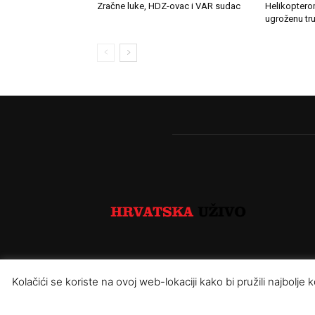
Zračne luke, HDZ-ovac i VAR sudac
Helikopterom
ugroženu tru
Kolačići se koriste na ovoj web-lokaciji kako bi pružili najbolj