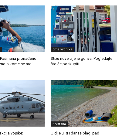
Crna kronika
 Pašmana pronađeno
Stižu nove cijene goriva: Pogledajte
iveno o kome se radi
što će poskupiti
Hrvatska
kcija vojske:
U dijelu RH danas blagi pad