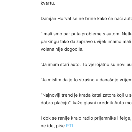
kvartu.
Damjan Horvat se ne brine kako će naći auto 
“Imali smo par puta probleme s autom. Netko
parkingu tako da zapravo uvijek imamo mali 
volana nije dogodila.
“Ja imam stari auto. To vjerojatno su novi aut
“Ja mislim da je to strašno u današnje vrije
“Najnoviji trend je krađa katalizatora koji u 
dobro plaćaju”, kaže glavni urednik Auto moto
I dok se ranije kralo radio prijamnike i felge
ne ide, piše
RTL
.