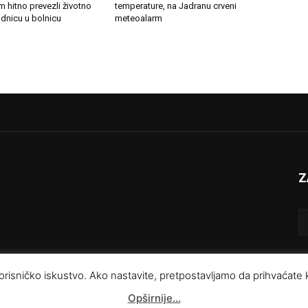
 hitno prevezli životno
temperature, na Jadranu crveni
dnicu u bolnicu
meteoalarm
Z
e korisničko iskustvo. Ako nastavite, pretpostavljamo da prihvaćate
Impresum
Kontakt
O nama
U
Opširnije…
Pravila privatnosti