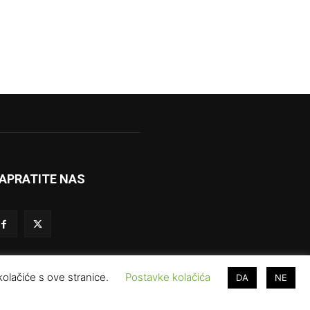
APRATITE NAS
 kolačiće s ove stranice.
Postavke kolačića
DA
NE
vjeti korištenja
Prodaja i marketing
Redakcija