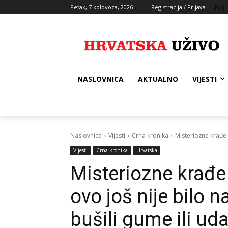
No 
Petak, 7 kolovoza, 2026
Registracija / Prijava
NASLOVNICA
AKTUALNO
VIJESTI
Naslovnica
Vijesti
Crna kronika
Misteriozne krađe 
Vijesti
Crna kronika
Hrvatska
Misteriozne krađ
ovo još nije bilo n
bušili gume ili uda