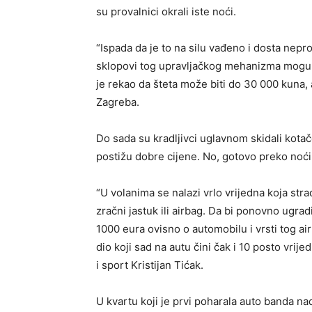
su provalnici okrali iste noći.
“Ispada da je to na silu vađeno i dosta nepr
sklopovi tog upravljačkog mehanizma mogu bi
je rekao da šteta može biti do 30 000 kuna, 
Zagreba.
Do sada su kradljivci uglavnom skidali kotač
postižu dobre cijene. No, gotovo preko noći,
“U volanima se nalazi vrlo vrijedna koja str
zračni jastuk ili airbag. Da bi ponovno ugradi
1000 eura ovisno o automobilu i vrsti tog air 
dio koji sad na autu čini čak i 10 posto vrij
i sport Kristijan Tićak.
U kvartu koji je prvi poharala auto banda na