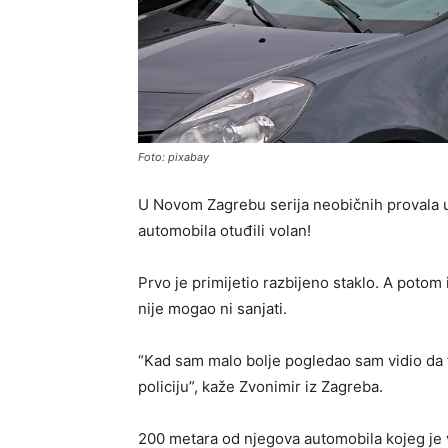
Foto: pixabay
U Novom Zagrebu serija neobičnih provala u 
automobila otuđili volan!
Prvo je primijetio razbijeno staklo. A potom 
nije mogao ni sanjati.
“Kad sam malo bolje pogledao sam vidio da f
policiju”, kaže Zvonimir iz Zagreba.
200 metara od njegova automobila kojeg je v