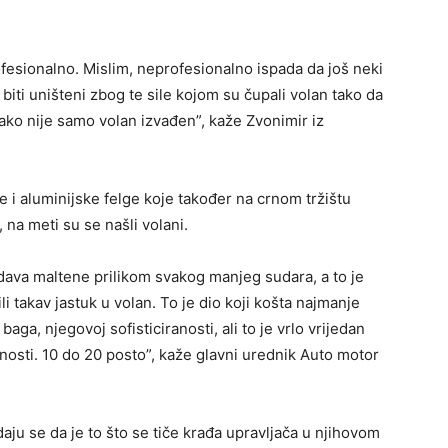
ofesionalno. Mislim, neprofesionalno ispada da još neki
ti uništeni zbog te sile kojom su čupali volan tako da
ako nije samo volan izvađen”, kaže Zvonimir iz
e i aluminijske felge koje također na crnom tržištu
 na meti su se našli volani.
adava maltene prilikom svakog manjeg sudara, a to je
li takav jastuk u volan. To je dio koji košta najmanje
baga, njegovoj sofisticiranosti, ali to je vrlo vrijedan
ednosti. 10 do 20 posto”, kaže glavni urednik Auto motor
daju se da je to što se tiče krađa upravljača u njihovom