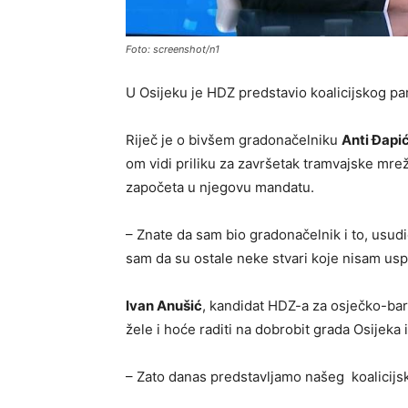
Foto: screenshot/n1
U Osijeku je HDZ predstavio koalicijskog par
Riječ je o bivšem gradonačelniku
Anti Đapi
om vidi priliku za završetak tramvajske mrež
započeta u njegovu mandatu.
– Znate da sam bio gradonačelnik i to, usudio
sam da su ostale neke stvari koje nisam uspi
Ivan Anušić
, kandidat HDZ-a za osječko-bar
žele i hoće raditi na dobrobit grada Osijeka i 
– Zato danas predstavljamo našeg koalicijsk