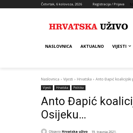
N
Četvrtak, 6 kolovoza, 2026
Registracija / Prijava
NASLOVNICA
AKTUALNO
VIJESTI
Naslovnica
Vijesti
Hrvatska
Anto Đapić koalicijski
Vijesti
Hrvatska
Politika
Anto Đapić koalici
Osijeku…
Objavio
Hrvatska uživo
19. travnja 2021.