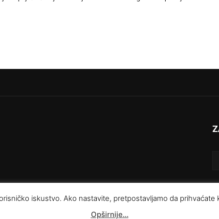
Z
e korisničko iskustvo. Ako nastavite, pretpostavljamo da prihvaćate
Impresum
Kontakt
O nama
U
Opširnije…
Pravila privatnosti