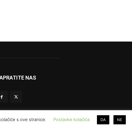
APRATITE NAS
 kolačiće s ove stranice.
Postavke kolačića
DA
NE
vjeti korištenja
Prodaja i marketing
Redakcija