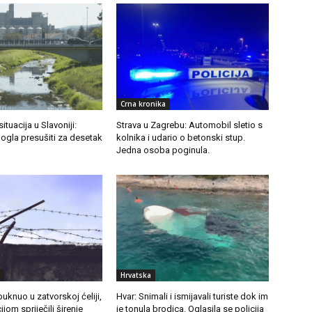
Crna kronika
tuacija u Slavoniji:
Strava u Zagrebu: Automobil sletio s
mogla presušiti za desetak
kolnika i udario o betonski stup.
Jedna osoba poginula.
Hrvatska
buknuo u zatvorskoj ćeliji,
Hvar: Snimali i ismijavali turiste dok im
jom spriječili širenje
je tonula brodica. Oglasila se policija