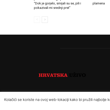
“Dok je gorjelo, smijali su se, pili i
plamena
pokazivali mi srednji prst”
Kolačići se koriste na ovoj web-lokaciji kako bi pružili najbolj