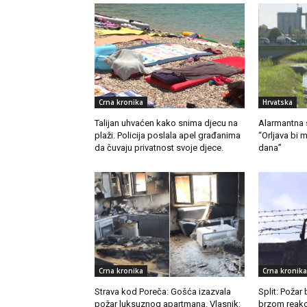
Crna kronika
Hrvatska
Talijan uhvaćen kako snima djecu na
Alarmantna si
plaži. Policija poslala apel građanima
“Orljava bi 
da čuvaju privatnost svoje djece.
dana”
Crna kronika
Crna kronika
Strava kod Poreča: Gošća izazvala
Split: Požar 
požar luksuznog apartmana. Vlasnik:
brzom reakci