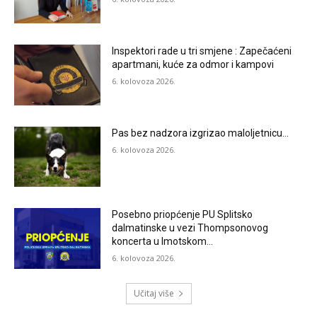
Inspektori rade u tri smjene : Zapečaćeni
apartmani, kuće za odmor i kampovi
6. kolovoza 2026.
Pas bez nadzora izgrizao maloljetnicu…
6. kolovoza 2026.
Posebno priopćenje PU Splitsko
dalmatinske u vezi Thompsonovog
koncerta u Imotskom…
6. kolovoza 2026.
Učitaj više