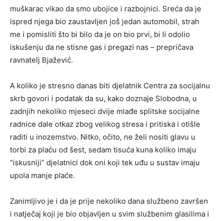
muškarac vikao da smo ubojice i razbojnici. Sreća da je
ispred njega bio zaustavljen još jedan automobil, strah
me i pomisliti što bi bilo da je on bio prvi, bi li odolio
iskušenju da ne stisne gas i pregazi nas – prepričava
ravnatelj Bjažević.
A koliko je stresno danas biti djelatnik Centra za socijalnu
skrb govori i podatak da su, kako doznaje Slobodna, u
zadnjih nekoliko mjeseci dvije mlađe splitske socijalne
radnice dale otkaz zbog velikog stresa i pritiska i otišle
raditi u inozemstvo. Nitko, očito, ne želi nositi glavu u
torbi za plaću od šest, sedam tisuća kuna koliko imaju
“iskusniji” djelatnici dok oni koji tek uđu u sustav imaju
upola manje plaće.
Zanimljivo je i da je prije nekoliko dana službeno završen
i natječaj koji je bio objavljen u svim službenim glasilima i