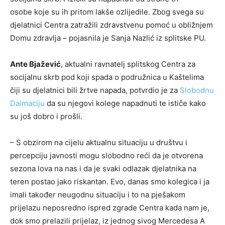
osobe koje su ih pritom lakše ozlijedile. Zbog svega su
djelatnici Centra zatražili zdravstvenu pomoć u obližnjem
Domu zdravlja – pojasnila je Sanja Nazlić iz splitske PU.
Ante Bjažević
, aktualni ravnatelj splitskog Centra za
socijalnu skrb pod koji spada o podružnica u Kaštelima
čiji su djelatnici bili žrtve napada, potvrdio je za
Slobodnu
Dalmaciju
da su njegovi kolege napadnuti te ističe kako
su još dobro i prošli.
– S obzirom na cijelu aktualnu situaciju u društvu i
percepciju javnosti mogu slobodno reći da je otvorena
sezona lova na nas i da je svaki odlazak djelatnika na
teren postao jako riskantan. Evo, danas smo kolegica i ja
imali također neugodnu situaciju i to na pješakom
prijelazu neposredno ispred zgrade Centra kada nam je,
dok smo prelazili prijelaz, iz jednog sivog Mercedesa A