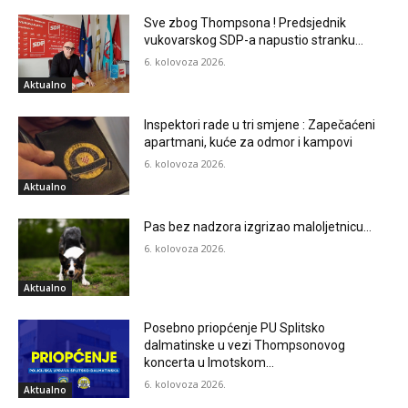
Sve zbog Thompsona ! Predsjednik
vukovarskog SDP-a napustio stranku…
6. kolovoza 2026.
Aktualno
Inspektori rade u tri smjene : Zapečaćeni
apartmani, kuće za odmor i kampovi
6. kolovoza 2026.
Aktualno
Pas bez nadzora izgrizao maloljetnicu…
6. kolovoza 2026.
Aktualno
Posebno priopćenje PU Splitsko
dalmatinske u vezi Thompsonovog
koncerta u Imotskom…
6. kolovoza 2026.
Aktualno