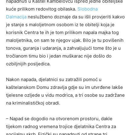
napadnuti u Kaštel Kambelovcu ispred jedne obiteljske
kuće prilikom redovitog obilaska.
Slobodna
Dalmacija
neslužbeno doznaje da su išli provjeriti kakvo
je stanje s maloljetnom osobom iz te obitelji koja je
korisnik Centra te ih je tom prilikom napala majka tog
maloljetnika, on sam te njegov ujak. Bilo je tu povišenih
tonova, guranja i udaranja, a zahvaljujući tome što je u
tročlanom timu bio i jedan muškarac nije došlo do
ozbiljnijih posljedica.
Nakon napada, djelatnici su zatražili pomoć u
kaštelanskom Domu zdravlja gdje su im utvrđene lakše
tjelesne ozljede u vidu modrica, a tri osobe su zadržane
na kriminalističkoj obradi.
– Napad se dogodio na otvorenom prostoru, dakle
tijekom radnog vremena trojice djelatnika Centra za
socijalnu skrb. Fizički su napadnuti od strane tri