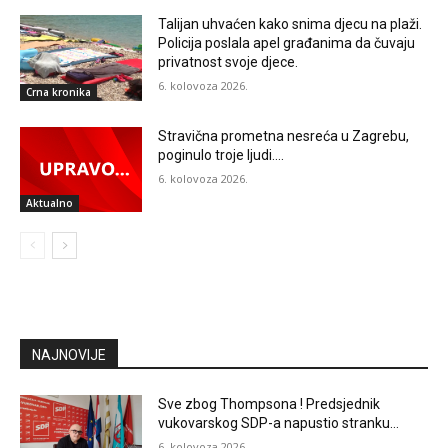
Talijan uhvaćen kako snima djecu na plaži.
Policija poslala apel građanima da čuvaju
privatnost svoje djece.
6. kolovoza 2026.
Crna kronika
Stravična prometna nesreća u Zagrebu,
poginulo troje ljudi….
6. kolovoza 2026.
Aktualno
NAJNOVIJE
Sve zbog Thompsona ! Predsjednik
vukovarskog SDP-a napustio stranku…
6. kolovoza 2026.