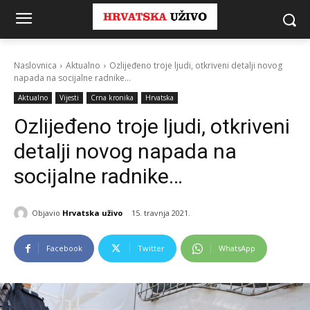
Naslovnica
Aktualno
Ozlijeđeno troje ljudi, otkriveni detalji novog
napada na socijalne radnike...
Aktualno
Vijesti
Crna kronika
Hrvatska
Ozlijeđeno troje ljudi, otkriveni
detalji novog napada na
socijalne radnike…
Objavio
Hrvatska uživo
15. travnja 2021.
Facebook
Twitter
WhatsApp