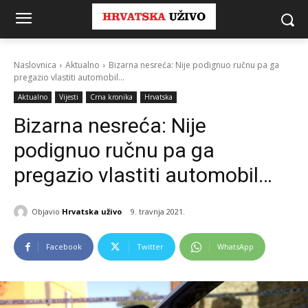
Naslovnica
Aktualno
Bizarna nesreća: Nije podignuo ručnu pa ga
pregazio vlastiti automobil...
Aktualno
Vijesti
Crna kronika
Hrvatska
Bizarna nesreća: Nije
podignuo ručnu pa ga
pregazio vlastiti automobil…
Objavio
Hrvatska uživo
9. travnja 2021.
Facebook
Twitter
WhatsApp