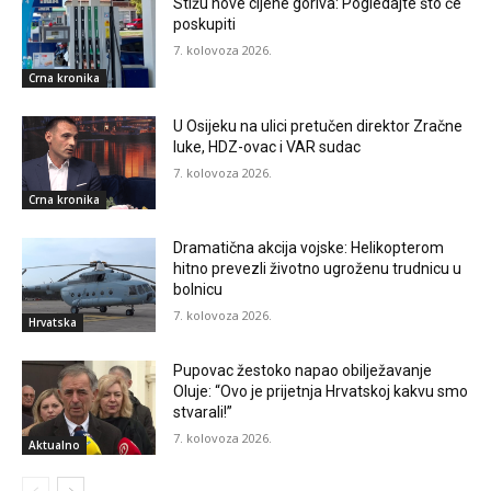
Stižu nove cijene goriva: Pogledajte što će
poskupiti
7. kolovoza 2026.
Crna kronika
U Osijeku na ulici pretučen direktor Zračne
luke, HDZ-ovac i VAR sudac
7. kolovoza 2026.
Crna kronika
Dramatična akcija vojske: Helikopterom
hitno prevezli životno ugroženu trudnicu u
bolnicu
7. kolovoza 2026.
Hrvatska
Pupovac žestoko napao obilježavanje
Oluje: “Ovo je prijetnja Hrvatskoj kakvu smo
stvarali!”
7. kolovoza 2026.
Aktualno