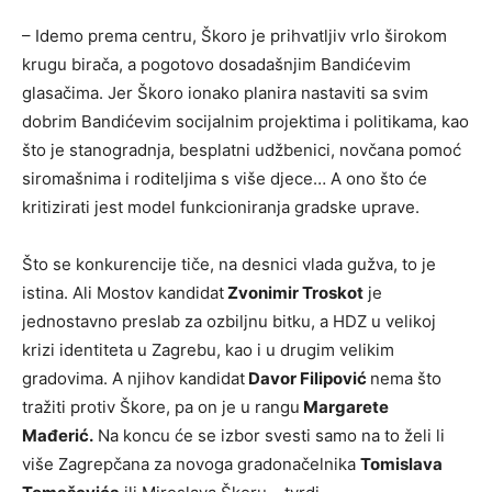
– Idemo prema centru, Škoro je prihvatljiv vrlo širokom
krugu birača, a pogotovo dosadašnjim Bandićevim
glasačima. Jer Škoro ionako planira nastaviti sa svim
dobrim Bandićevim socijalnim projektima i politikama, kao
što je stanogradnja, besplatni udžbenici, novčana pomoć
siromašnima i roditeljima s više djece… A ono što će
kritizirati jest model funkcioniranja gradske uprave.
Što se konkurencije tiče, na desnici vlada gužva, to je
istina. Ali Mostov kandidat
Zvonimir Troskot
je
jednostavno preslab za ozbiljnu bitku, a HDZ u velikoj
krizi identiteta u Zagrebu, kao i u drugim velikim
gradovima. A njihov kandidat
Davor Filipović
nema što
tražiti protiv Škore, pa on je u rangu
Margarete
Mađerić.
Na koncu će se izbor svesti samo na to želi li
više Zagrepčana za novoga gradonačelnika
Tomislava