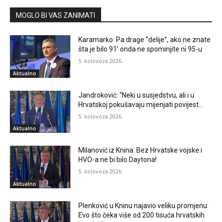
MOGLO BI VAS ZANIMATI
Karamarko: Pa drage “delije”, ako ne znate
šta je bilo 91’ onda ne spominjite ni 95-u
5. kolovoza 2026.
Aktualno
Jandroković: “Neki u susjedstvu, ali i u
Hrvatskoj pokušavaju mijenjati povijest…
5. kolovoza 2026.
Aktualno
Milanović iz Knina: Bez Hrvatske vojske i
HVO-a ne bi bilo Daytona!
5. kolovoza 2026.
Aktualno
Plenković u Kninu najavio veliku promjenu:
Evo što čeka više od 200 tisuća hrvatskih