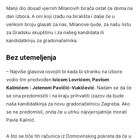
Manji dio dosad vjernih Milanovih birača ostat će doma na
dan izbora. A oni koji izađu na birališta i dalje će u
velikom broju glasati za nas, Milanove ljude, za našu listu
za Gradsku skupštinu i za našeg kandidata ili
kandidatkinju za gradonačelnika.
Bez utemeljenja
– Najviše glasova osvojili bi kada bi stranku na izbore
vodio tim predvođen
Ivicom Lovrićem, Pavlom
Kalinićem
i
Jelenom Pavičić-Vukičević
. Nadam se da će
se ona predomisliti i na kraju prihvatiti izazov da bude
naša kandidatkinja za novu gradonačelnicu Zagreba. Ako
se ne predomisli, onda će u utrku najvjerojatnije morati
Pavle Kalinić.
A što se tiče tih računica iz Domovinskog pokreta da će u