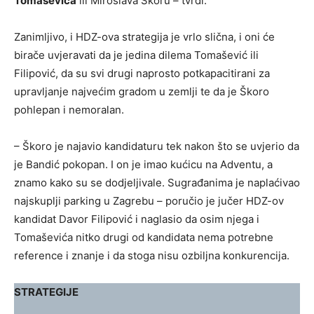
Tomaševića
ili Miroslava Škoru – tvrdi.
Zanimljivo, i HDZ-ova strategija je vrlo slična, i oni će
birače uvjeravati da je jedina dilema Tomašević ili
Filipović, da su svi drugi naprosto potkapacitirani za
upravljanje najvećim gradom u zemlji te da je Škoro
pohlepan i nemoralan.
– Škoro je najavio kandidaturu tek nakon što se uvjerio da
je Bandić pokopan. I on je imao kućicu na Adventu, a
znamo kako su se dodjeljivale. Sugrađanima je naplaćivao
najskuplji parking u Zagrebu – poručio je jučer HDZ-ov
kandidat Davor Filipović i naglasio da osim njega i
Tomaševića nitko drugi od kandidata nema potrebne
reference i znanje i da stoga nisu ozbiljna konkurencija.
STRATEGIJE