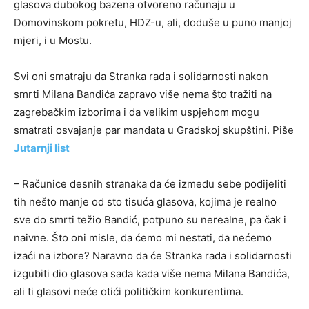
glasova dubokog bazena otvoreno računaju u
Domovinskom pokretu, HDZ-u, ali, doduše u puno manjoj
mjeri, i u Mostu.
Svi oni smatraju da Stranka rada i solidarnosti nakon
smrti Milana Bandića zapravo više nema što tražiti na
zagrebačkim izborima i da velikim uspjehom mogu
smatrati osvajanje par mandata u Gradskoj skupštini. Piše
Jutarnji list
– Računice desnih stranaka da će između sebe podijeliti
tih nešto manje od sto tisuća glasova, kojima je realno
sve do smrti težio Bandić, potpuno su nerealne, pa čak i
naivne. Što oni misle, da ćemo mi nestati, da nećemo
izaći na izbore? Naravno da će Stranka rada i solidarnosti
izgubiti dio glasova sada kada više nema Milana Bandića,
ali ti glasovi neće otići političkim konkurentima.