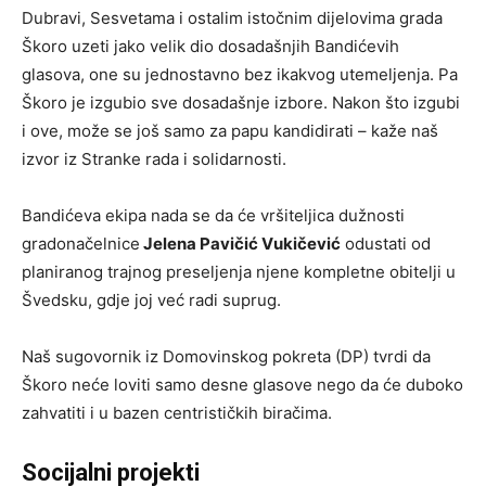
Dubravi, Sesvetama i ostalim istočnim dijelovima grada
Škoro uzeti jako velik dio dosadašnjih Bandićevih
glasova, one su jednostavno bez ikakvog utemeljenja. Pa
Škoro je izgubio sve dosadašnje izbore. Nakon što izgubi
i ove, može se još samo za papu kandidirati – kaže naš
izvor iz Stranke rada i solidarnosti.
Bandićeva ekipa nada se da će vršiteljica dužnosti
gradonačelnice
Jelena Pavičić Vukičević
odustati od
planiranog trajnog preseljenja njene kompletne obitelji u
Švedsku, gdje joj već radi suprug.
Naš sugovornik iz Domovinskog pokreta (DP) tvrdi da
Škoro neće loviti samo desne glasove nego da će duboko
zahvatiti i u bazen centrističkih biračima.
Socijalni projekti