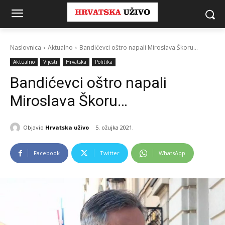
Naslovnica
Aktualno
Bandićevci oštro napali Miroslava Škoru...
Aktualno
Vijesti
Hrvatska
Politika
Bandićevci oštro napali
Miroslava Škoru…
Objavio
Hrvatska uživo
5. ožujka 2021.
Facebook
Twitter
WhatsApp