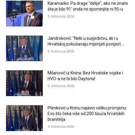
Karamarko: Pa drage “delije”, ako ne znate
šta je bilo 91’ onda ne spominjite ni 95-u
5. kolovoza 2026.
Jandroković: “Neki u susjedstvu, ali i u
Hrvatskoj pokušavaju mijenjati povijest…
5. kolovoza 2026.
Milanović iz Knina: Bez Hrvatske vojske i
HVO-a ne bi bilo Daytona!
5. kolovoza 2026.
Plenković u Kninu najavio veliku promjenu:
Evo što čeka više od 200 tisuća hrvatskih
branitelja
5. kolovoza 2026.