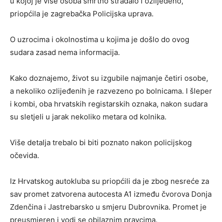
u kojoj je više osoba smrtno stradalo i ozlijeđeno,
priopćila je zagrebačka Policijska uprava.
O uzrocima i okolnostima u kojima je došlo do ovog
sudara zasad nema informacija.
Kako doznajemo, život su izgubile najmanje četiri osobe,
a nekoliko ozlijeđenih je razvezeno po bolnicama. I šleper
i kombi, oba hrvatskih registarskih oznaka, nakon sudara
su sletjeli u jarak nekoliko metara od kolnika.
Više detalja trebalo bi biti poznato nakon policijskog
očevida.
Iz Hrvatskog autokluba su priopćili da je zbog nesreće za
sav promet zatvorena autocesta A1 između čvorova Donja
Zdenčina i Jastrebarsko u smjeru Dubrovnika. Promet je
preusmjeren i vodi se obilaznim pravcima.