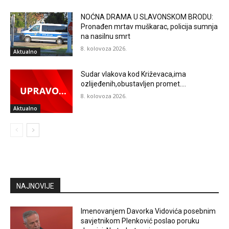
NOĆNA DRAMA U SLAVONSKOM BRODU:
Pronađen mrtav muškarac, policija sumnja
na nasilnu smrt
8. kolovoza 2026.
Aktualno
Sudar vlakova kod Križevaca,ima
ozlijeđenih,obustavljen promet….
8. kolovoza 2026.
Aktualno
NAJNOVIJE
Imenovanjem Davorka Vidovića posebnim
savjetnikom Plenković poslao poruku