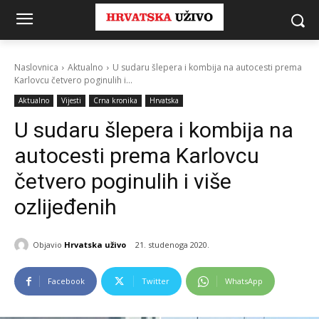
Naslovnica
Aktualno
U sudaru šlepera i kombija na autocesti prema
Karlovcu četvero poginulih i...
Aktualno
Vijesti
Crna kronika
Hrvatska
U sudaru šlepera i kombija na
autocesti prema Karlovcu
četvero poginulih i više
ozlijeđenih
Objavio
Hrvatska uživo
21. studenoga 2020.
Facebook
Twitter
WhatsApp