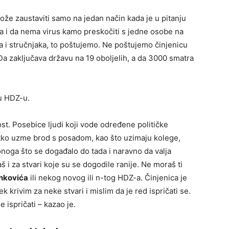
že zaustaviti samo na jedan način kada je u pitanju
na i da nema virus kamo preskočiti s jedne osobe na
 i stručnjaka, to poštujemo. Ne poštujemo činjenicu
Da zaključava državu na 19 oboljelih, a da 3000 smatra
 u HDZ-u.
st. Posebice ljudi koji vode određene političke
tko uzme brod s posadom, kao što uzimaju kolege,
onoga što se događalo do tada i naravno da valja
 i za stvari koje su se dogodile ranije. Ne moraš ti
nkovića
ili nekog novog ili n-tog HDZ-a. Činjenica je
krivim za neke stvari i mislim da je red ispričati se.
 ispričati – kazao je.