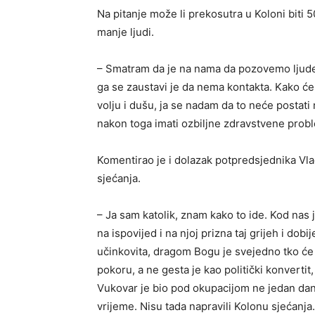
Na pitanje može li prekosutra u Koloni biti 50
manje ljudi.
– Smatram da je na nama da pozovemo ljude d
ga se zaustavi je da nema kontakta. Kako će t
volju i dušu, ja se nadam da to neće postati 
nakon toga imati ozbiljne zdravstvene probl
Komentirao je i dolazak potpredsjednika V
sjećanja.
– Ja sam katolik, znam kako to ide. Kod nas 
na ispovijed i na njoj prizna taj grijeh i dobi
učinkovita, dragom Bogu je svejedno tko će do
pokoru, a ne gesta je kao politički konvertit
Vukovar je bio pod okupacijom ne jedan dan
vrijeme. Nisu tada napravili Kolonu sjećanja