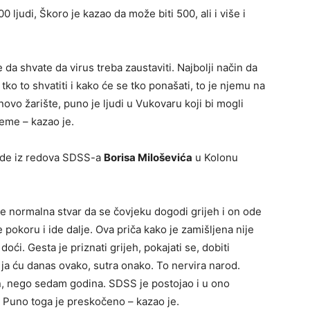
0 ljudi, Škoro je kazao da može biti 500, ali i više i
a shvate da virus treba zaustaviti. Najbolji način da
ko to shvatiti i kako će se tko ponašati, to je njemu na
novo žarište, puno je ljudi u Vukovaru koji bi mogli
eme – kazao je.
lade iz redova SDSS-a
Borisa Miloševića
u Kolonu
je normalna stvar da se čovjeku dogodi grijeh i on ode
je pokoru i ide dalje. Ova priča kako je zamišljena nije
ći. Gesta je priznati grijeh, pokajati se, dobiti
, ja ću danas ovako, sutra onako. To nervira narod.
, nego sedam godina. SDSS je postojao i u ono
. Puno toga je preskočeno – kazao je.