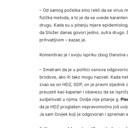
– Od samog početka smo rekli da se virus mo
fizička metoda, a to je da se uvede karante
drugu. Kada su u pitanju mjere epidemiologa
da Stožer danas govori jedno, sutra drugo. 
prihvatljivim – kazao je.
Komentirao je i svoju ispriku zbog članstva
– Smatram da je u politici osnova odgovorno
brodove, ako ih tako mogu nazvati. Kada ne
zvao se on HDZ, SDP, on je pravni sljednik 
preuzeti kao kapetan i obavezu da se ispričaš
sudjelovati u njima. Ovdje nije pitanje g.
Ple
da je HDZ proglašen nepravomoćno još uvijek 
Ja sam čovjek koji je odgovoran i spreman se