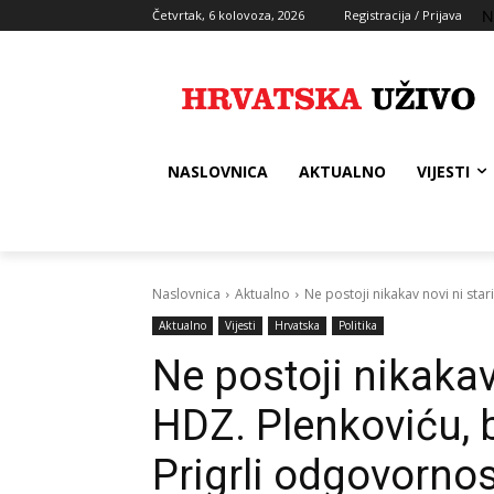
N
Četvrtak, 6 kolovoza, 2026
Registracija / Prijava
NASLOVNICA
AKTUALNO
VIJESTI
Naslovnica
Aktualno
Ne postoji nikakav novi ni stari
Aktualno
Vijesti
Hrvatska
Politika
Ne postoji nikakav 
HDZ. Plenkoviću, b
Prigrli odgovornos