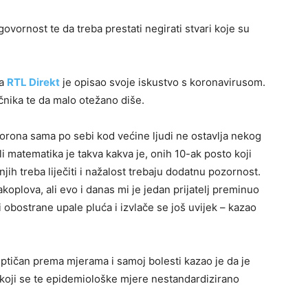
govornost te da treba prestati negirati stvari koje su
a
RTL Direkt
je opisao svoje iskustvo s koronavirusom.
čnika te da malo otežano diše.
orona sama po sebi kod većine ljudi ne ostavlja nekog
li matematika je takva kakva je, onih 10-ak posto koji
, njih treba liječiti i nažalost trebaju dodatnu pozornost.
oplova, ali evo i danas mi je jedan prijatelj preminuo
i obostrane upale pluća i izvlače se još uvijek – kazao
eptičan prema mjerama i samoj bolesti kazao je da je
koji se te epidemiološke mjere nestandardizirano