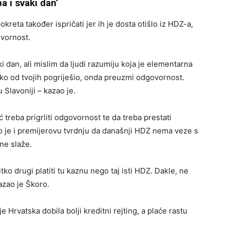
a i svaki dan’
reta također ispričati jer ih je dosta otišlo iz HDZ-a,
vornost.
ki dan, ali mislim da ljudi razumiju koja je elementarna
netko od tvojih pogriješio, onda preuzmi odgovornost.
 Slavoniji – kazao je.
 treba prigrliti odgovornost te da treba prestati
ao je i premijerovu tvrdnju da današnji HDZ nema veze s
 ne slaže.
 drugi platiti tu kaznu nego taj isti HDZ. Dakle, ne
kazao je Škoro.
e Hrvatska dobila bolji kreditni rejting, a plaće rastu