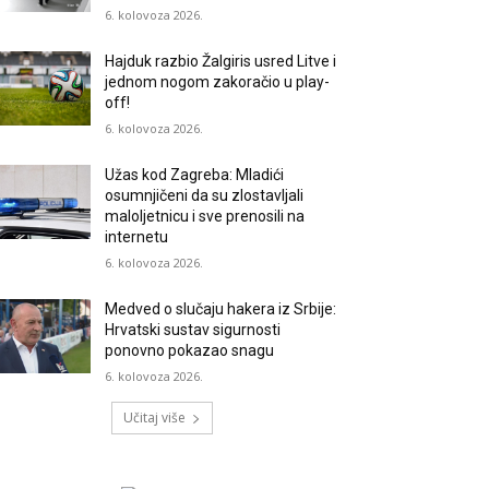
6. kolovoza 2026.
Hajduk razbio Žalgiris usred Litve i
jednom nogom zakoračio u play-
off!
6. kolovoza 2026.
Užas kod Zagreba: Mladići
osumnjičeni da su zlostavljali
maloljetnicu i sve prenosili na
internetu
6. kolovoza 2026.
Medved o slučaju hakera iz Srbije:
Hrvatski sustav sigurnosti
ponovno pokazao snagu
6. kolovoza 2026.
Učitaj više