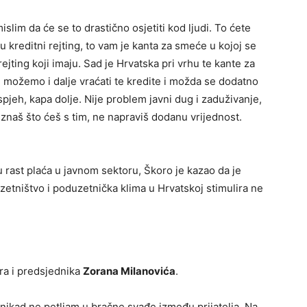
islim da će se to drastično osjetiti kod ljudi. To ćete
anju kreditni rejting, to vam je kanta za smeće u kojoj se
rejting koji imaju. Sad je Hrvatska pri vrhu te kante za
i možemo i dalje vraćati te kredite i možda se dodatno
pjeh, kapa dolje. Nije problem javni dug i zaduživanje,
 znaš što ćeš s tim, ne napraviš dodanu vrijednost.
u rast plaća u javnom sektoru, Škoro je kazao da je
uzetništvo i poduzetnička klima u Hrvatskoj stimulira ne
ra i predsjednika
Zorana Milanovića
.
 nikad ne petljam u bračne svađe između prijatelja. Na