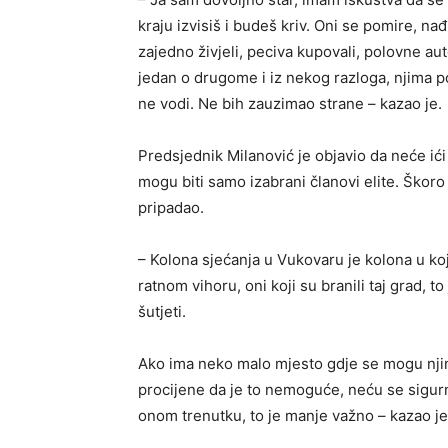
kraju izvisiš i budeš kriv. Oni se pomire, nađ
zajedno živjeli, peciva kupovali, polovne aut
jedan o drugome i iz nekog razloga, njima po
ne vodi. Ne bih zauzimao strane – kazao je.
Predsjednik Milanović je objavio da neće ići 
mogu biti samo izabrani članovi elite. Škoro 
pripadao.
– Kolona sjećanja u Vukovaru je kolona u kojo
ratnom vihoru, oni koji su branili taj grad, to
šutjeti.
Ako ima neko malo mjesto gdje se mogu njima 
procijene da je to nemoguće, neću se sigurno 
onom trenutku, to je manje važno – kazao je