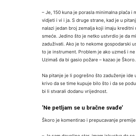
– Je, 150 kuna je porasla minimalna plaća i m
vidjeti i vi i ja. S druge strane, kad je u pit
nalazi jedan broj zemalja koji imaju kreditni 
smeće. Jedino što je netko ustvrdio je da m
zaduživati. Ako je to nekome gospodarski us
to je instrument. Problem je ako uzmeš i ne
Uzimaš da bi gasio požare – kazao je Škoro.
Na pitanje je li pogrešno što zaduženje ide 
krivo da se time kupuje bilo što i da se pod
bi li stvarali dodanu vrijednost.
‘Ne petljam se u bračne svađe’
Škoro je komentirao i prepucavanje premije
– Ja sam dovoljno star, imam iskustva da se