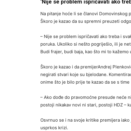
‘Nije se problem ispričavati ako treb
Na pitanje hoće li se članovi Domovinskog pok
Škoro je kazao da su spremni preuzeti odgo
– Nije se problem ispričavati ako treba i sva
poruka. Ukoliko si nešto pogriješio, ili je 
Budi frajer, budi baja, kao što mi to kažemo u
Škoro je kazao i da premijerAndrej Plenković
negirati stvari koje su bjelodane. Komentir
onime što je bilo prije te kazao da se s time
– Ako dođe do pravomoćne presude neće nitko
postoji nikakav novi ni stari, postoji HDZ – 
Osvrnuo se i na svoje kritike premijera iako j
usprkos krizi.