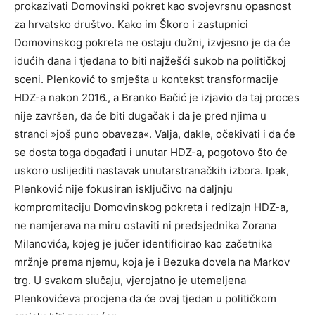
prokazivati Domovinski pokret kao svojevrsnu opasnost
za hrvatsko društvo. Kako im Škoro i zastupnici
Domovinskog pokreta ne ostaju dužni, izvjesno je da će
idućih dana i tjedana to biti najžešći sukob na političkoj
sceni. Plenković to smješta u kontekst transformacije
HDZ-a nakon 2016., a Branko Bačić je izjavio da taj proces
nije završen, da će biti dugačak i da je pred njima u
stranci »još puno obaveza«. Valja, dakle, očekivati i da će
se dosta toga događati i unutar HDZ-a, pogotovo što će
uskoro uslijediti nastavak unutarstranačkih izbora. Ipak,
Plenković nije fokusiran isključivo na daljnju
kompromitaciju Domovinskog pokreta i redizajn HDZ-a,
ne namjerava na miru ostaviti ni predsjednika Zorana
Milanovića, kojeg je jučer identificirao kao začetnika
mržnje prema njemu, koja je i Bezuka dovela na Markov
trg. U svakom slučaju, vjerojatno je utemeljena
Plenkovićeva procjena da će ovaj tjedan u političkom