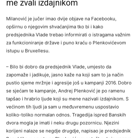
me zvali izdajnikom
Milanović je jučer imao dvije objave na Facebooku,
opširnu o njegovim shvaćanjima tko bi i kako
predsjednika Vlade trebao informirati o istragama važnim
za funkcioniranje države i puno kraću o Plenkovićevom
istupu u Bruxellesu.
– Bilo bi dobro da predsjednik Vlade, umjesto da
zapomaže i jadikuje, jasno kaže na koji sam to ja način
pustio sjeme mržnje i agresije još u kampanji 2016. Dobro
se sjećam te kampanje, Andrej Plenković je po ramenu
tapšao i hrabrio ljude koji su mene nazivali izdajnikom. S
većinom tih ljudi ja sam u međuvremenu uspostavio
koliko-toliko normalan odnos. Tragedija ispred Banskih
dvora mogla je imati i neku drugu pozornicu. Njezini
korijeni nalaze se negdje drugdje, napisao je predsjednik