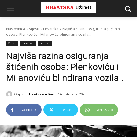
Naslovnica
Vijesti
Hrvatska
Najviša razina osiguranja štićenih
osoba: Plenkoviću i Milanoviću blindirana vozila...
Vijesti
Hrvatska
Politika
Najviša razina osiguranja
štićenih osoba: Plenkoviću i
Milanoviću blindirana vozila…
Objavio
Hrvatska uživo
16. listopada 2020.
Facebook
Twitter
WhatsApp