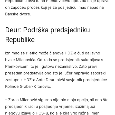
Republike u osvrtu na Plenkovićevu optužbu da je upravo
on započeo proces koji je za posljedicu imao napad na
Banske dvore.
Deur: Podrška predsjedniku
Republike
Iznimno se rijetko može članove HDZ-a čuti da javno
hvale Milanovića. Od kada se predsjednik sukobljava s
Plenkovićem, to je i gotovo nezamislivo. Zato pravi
presedan predstavlja ono što je jučer napravio saborski
zastupnik HDZ-a Ante Deur, bivši savjetnik predsjednice
Kolinde Grabar-Kitarović.
– Zoran Milanović sigurno nije bio moja opcija, ali ono što
predsjednik radi u posljednje vrijeme, izuzimajući
njegovu izjavu o HOS-u, koja je bila vrlo ružna i meni