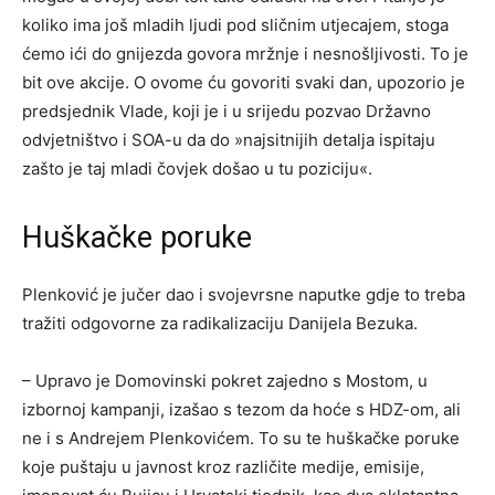
koliko ima još mladih ljudi pod sličnim utjecajem, stoga
ćemo ići do gnijezda govora mržnje i nesnošljivosti. To je
bit ove akcije. O ovome ću govoriti svaki dan, upozorio je
predsjednik Vlade, koji je i u srijedu pozvao Državno
odvjetništvo i SOA-u da do »najsitnijih detalja ispitaju
zašto je taj mladi čovjek došao u tu poziciju«.
Huškačke poruke
Plenković je jučer dao i svojevrsne naputke gdje to treba
tražiti odgovorne za radikalizaciju Danijela Bezuka.
– Upravo je Domovinski pokret zajedno s Mostom, u
izbornoj kampanji, izašao s tezom da hoće s HDZ-om, ali
ne i s Andrejem Plenkovićem. To su te huškačke poruke
koje puštaju u javnost kroz različite medije, emisije,