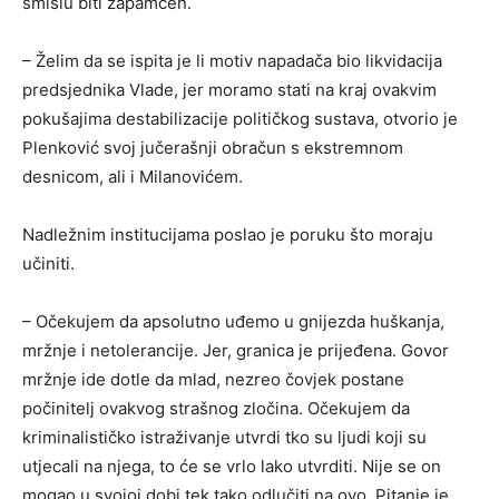
smislu biti zapamćen.
– Želim da se ispita je li motiv napadača bio likvidacija
predsjednika Vlade, jer moramo stati na kraj ovakvim
pokušajima destabilizacije političkog sustava, otvorio je
Plenković svoj jučerašnji obračun s ekstremnom
desnicom, ali i Milanovićem.
Nadležnim institucijama poslao je poruku što moraju
učiniti.
– Očekujem da apsolutno uđemo u gnijezda huškanja,
mržnje i netolerancije. Jer, granica je prijeđena. Govor
mržnje ide dotle da mlad, nezreo čovjek postane
počinitelj ovakvog strašnog zločina. Očekujem da
kriminalističko istraživanje utvrdi tko su ljudi koji su
utjecali na njega, to će se vrlo lako utvrditi. Nije se on
mogao u svojoj dobi tek tako odlučiti na ovo. Pitanje je