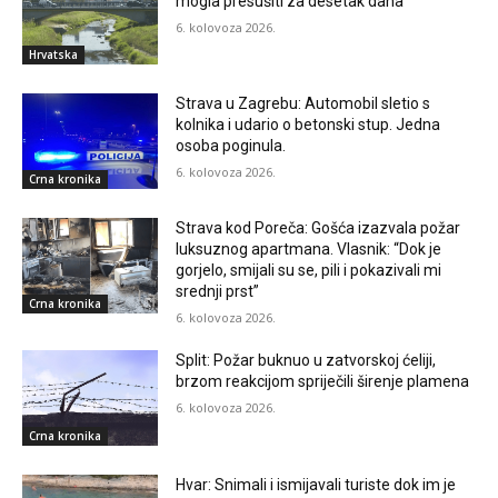
mogla presušiti za desetak dana”
6. kolovoza 2026.
Hrvatska
Strava u Zagrebu: Automobil sletio s
kolnika i udario o betonski stup. Jedna
osoba poginula.
6. kolovoza 2026.
Crna kronika
Strava kod Poreča: Gošća izazvala požar
luksuznog apartmana. Vlasnik: “Dok je
gorjelo, smijali su se, pili i pokazivali mi
srednji prst”
Crna kronika
6. kolovoza 2026.
Split: Požar buknuo u zatvorskoj ćeliji,
brzom reakcijom spriječili širenje plamena
6. kolovoza 2026.
Crna kronika
Hvar: Snimali i ismijavali turiste dok im je