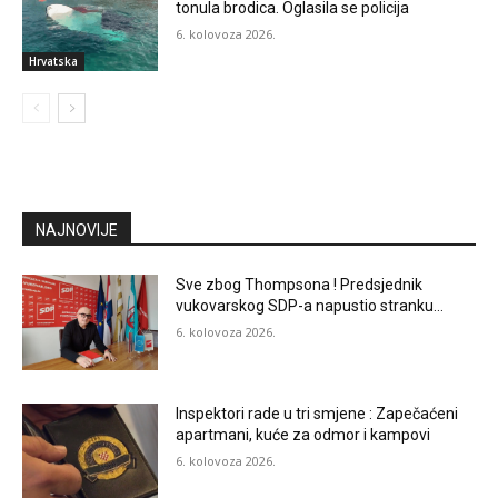
tonula brodica. Oglasila se policija
6. kolovoza 2026.
Hrvatska
NAJNOVIJE
Sve zbog Thompsona ! Predsjednik
vukovarskog SDP-a napustio stranku…
6. kolovoza 2026.
Inspektori rade u tri smjene : Zapečaćeni
apartmani, kuće za odmor i kampovi
6. kolovoza 2026.