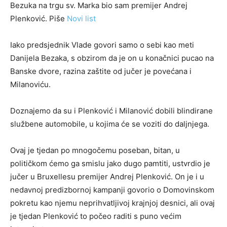
Bezuka na trgu sv. Marka bio sam premijer Andrej
Plenković. Piše
Novi list
Iako predsjednik Vlade govori samo o sebi kao meti
Danijela Bezaka, s obzirom da je on u konačnici pucao na
Banske dvore, razina zaštite od jučer je povećana i
Milanoviću.
Doznajemo da su i Plenković i Milanović dobili blindirane
službene automobile, u kojima će se voziti do daljnjega.
Ovaj je tjedan po mnogočemu poseban, bitan, u
političkom ćemo ga smislu jako dugo pamtiti, ustvrdio je
jučer u Bruxellesu premijer Andrej Plenković. On je i u
nedavnoj predizbornoj kampanji govorio o Domovinskom
pokretu kao njemu neprihvatljivoj krajnjoj desnici, ali ovaj
je tjedan Plenković to počeo raditi s puno većim