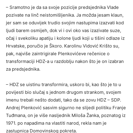
– Sramotno je da sa svoje pozicije predsjednika Vlade
pozivate na linč neistomišljenika. Ja možda jesam klaun,
jer sam se oduvijek trudio svojim nastupima izazvati kod
ljudi barem osmijeh, dok vi i ovi oko vas izazivate suze,
očaj i svekoliku apatiju i kolone ljudi koji u tišini odlaze iz
Hrvatske, poručio je Škoro. Karolinu Vidović Krišto su,
pak, najviše zaintrigirale Plenkovićeve rečenice o
transformaciji HDZ-a u razdoblju nakon što je on izabran
za predsjednika.
– HDZ se uistinu transformira, uskoro bi, kao što je to u
povijesti bio slučaj s jednom drugom strankom, svojem
imenu trebali nešto dodati, tako da se zovu HDZ – SDP.
Andrej Plenković sasvim sigurno ne slijedi politiku Franje
Tuđmana, on je više nasljednik Miloša Žanka, poznatog iz
1971. po napadima na vlastiti narod, rekla nam je
zastupnica Domovinskog pokreta.