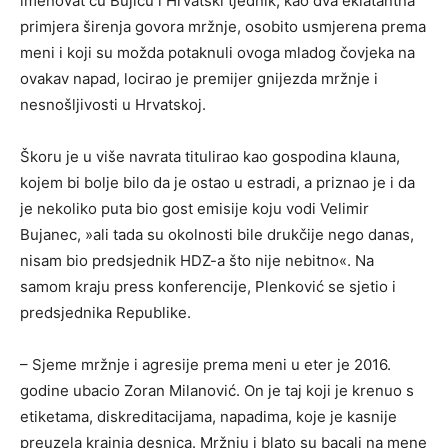
imenovat ću Bujicu i Hrvatski tjednik, kao dva eklatantna
primjera širenja govora mržnje, osobito usmjerena prema
meni i koji su možda potaknuli ovoga mladog čovjeka na
ovakav napad, locirao je premijer gnijezda mržnje i
nesnošljivosti u Hrvatskoj.
Škoru je u više navrata titulirao kao gospodina klauna,
kojem bi bolje bilo da je ostao u estradi, a priznao je i da
je nekoliko puta bio gost emisije koju vodi Velimir
Bujanec, »ali tada su okolnosti bile drukčije nego danas,
nisam bio predsjednik HDZ-a što nije nebitno«. Na
samom kraju press konferencije, Plenković se sjetio i
predsjednika Republike.
– Sjeme mržnje i agresije prema meni u eter je 2016.
godine ubacio Zoran Milanović. On je taj koji je krenuo s
etiketama, diskreditacijama, napadima, koje je kasnije
preuzela krajnja desnica. Mržnju i blato su bacali na mene