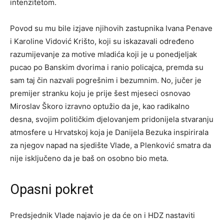
intenzitetom.
Povod su mu bile izjave njihovih zastupnika Ivana Penave
i Karoline Vidović Krišto, koji su iskazavali određeno
razumijevanje za motive mladića koji je u ponedjeljak
pucao po Banskim dvorima i ranio policajca, premda su
sam taj čin nazvali pogrešnim i bezumnim. No, jučer je
premijer stranku koju je prije šest mjeseci osnovao
Miroslav Škoro izravno optužio da je, kao radikalno
desna, svojim političkim djelovanjem pridonijela stvaranju
atmosfere u Hrvatskoj koja je Danijela Bezuka inspirirala
za njegov napad na sjedište Vlade, a Plenković smatra da
nije isključeno da je baš on osobno bio meta.
Opasni pokret
Predsjednik Vlade najavio je da će on i HDZ nastaviti