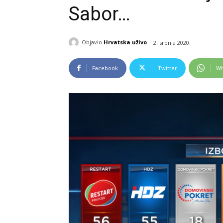
Sabor…
Objavio
Hrvatska uživo
2. srpnja 2020.
Facebook
Twitter
Wh