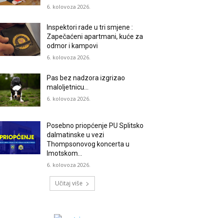
6. kolovoza 2026.
Inspektori rade u tri smjene :
Zapečaćeni apartmani, kuće za
odmor i kampovi
6. kolovoza 2026.
Pas bez nadzora izgrizao
maloljetnicu…
6. kolovoza 2026.
Posebno priopćenje PU Splitsko
dalmatinske u vezi
Thompsonovog koncerta u
Imotskom…
6. kolovoza 2026.
Učitaj više