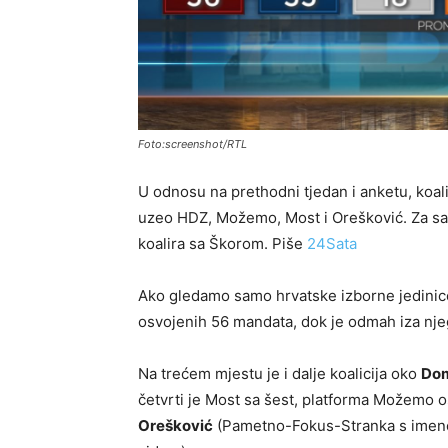
Foto:screenshot/RTL
U odnosu na prethodni tjedan i anketu, koali
uzeo HDZ, Možemo, Most i Orešković. Za sa
koalira sa Škorom. Piše
24Sata
Ako gledamo samo hrvatske izborne jedinic
osvojenih 56 mandata, dok je odmah iza nj
Na trećem mjestu je i dalje koalicija oko
Dom
četvrti je Most sa šest, platforma Možemo o
Orešković
(Pametno-Fokus-Stranka s imen