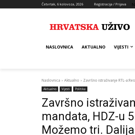
N
Četvrtak, 6 kolovoza, 2026
Registracija / Prijava
NASLOVNICA
AKTUALNO
VIJESTI
Naslovnica
Aktualno
Završno istraživanje RTL-a:Re
Aktualno
Vijesti
Politika
Završno istraživan
mandata, HDZ-u 55
Možemo tri. Dalija