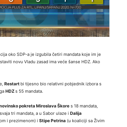
cija oko SDP-a je izgubila četiri mandata koje im je
staviti novu Vladu zasad ima veće šanse HDZ. Ako
e,
Restart
bi tijesno bio relativni pobjednik izbora s
ega
HDZ
s 55 mandata.
ovinsko pokreta Miroslava Škore
s 18 mandata,
svaja tri mandata, a u Sabor ulaze i
Dalija
om i prezimenom) i
Stipe Petrina
(u koaliciji sa Živim