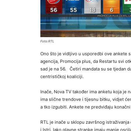
Foto:RTL
Ono što je vidljivo u usporedbi ove ankete s
agencija, Promocija plus, da Restartu svi 
sad je na 56. Četiri mandata su se tjedan d
centrističkoj koaliciji.
Inače, Nova TV također ima anketu koja je na
ima slične trendove i tijesnu bitku, vidjet će
a tko izgubiti. Ankete ne predviđaju konačni
RTL je inače u sklopu završnog istraživanja 
i Istri. Iako glavne stranke imaju manje osc