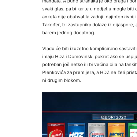
mandata. A puno stranaka je oko praga i bori
svaki glas, pa bi karte u nedjelju mogle bit
anketa nije obuhvatila zadnji, najintenzivnij
Također, tri zastupnika dolaze iz dijaspore
barem jednog dodatnog.
Vladu će biti izuzetno komplicirano sastavit
imaju HDZ i Domovinski pokret ako se uspiju d
potreban još netko ili bi većina bila na tanki
Plenkovića za premijera, a HDZ ne želi prista
ni drugim blokom.