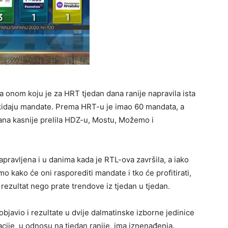
a onom koju je za HRT tjedan dana ranije napravila ista
otkidaju mandate. Prema HRT-u je imao 60 mandata, a
ana kasnije prelila HDZ-u, Mostu, Možemo i
pravljena i u danima kada je RTL-ova završila, a iako
mo kako će oni rasporediti mandate i tko će profitirati,
 rezultat nego prate trendove iz tjedan u tjedan.
objavio i rezultate u dvije dalmatinske izborne jedinice
ilacije u odnosu na tjedan ranije, ima iznenađenja.