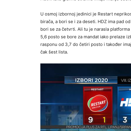
U osmoj izbornoj jedinici je Restart nepri
birača, a bori se i za deseti. HDZ ima pad od
bori se za četvrti. Ali tu je narasla platfor
5,6 posto se bore za mandat iako prelaze izb
rasponu od 3,7 do četiri posto i također im
čak šest lista.