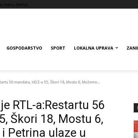
o menu items!
GOSPODARSTVO
SPORT
LOKALNA UPRAVA
ZANI
startu 56 mandata, HDZ-u 55, Škori 18, Mostu 6, Možemo...
je RTL-a:Restartu 56
, Škori 18, Mostu 6,
 i Petrina ulaze u