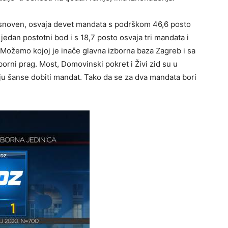
kosnoven, osvaja devet mandata s podrškom 46,6 posto
 jedan postotni bod i s 18,7 posto osvaja tri mandata i
ma Možemo kojoj je inače glavna izborna baza Zagreb i sa
orni prag. Most, Domovinski pokret i Živi zid su u
aju šanse dobiti mandat. Tako da se za dva mandata bori