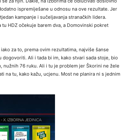
 se za njih. Dakle, na izborima će odlučivati doslovno
i dodatno ispremiješane u odnosu na ove rezultate. Jer
i tjedan kampanje i sučeljavanja stranačkih lidera.
, a tu HDZ očekuje barem dva, a Domovinski pokret
i iako za to, prema ovim rezultatima, najviše šanse
ogovoriti. Ali i tada bi im, kako stvari sada stoje, bio
h, nužnih 76 ruku. Ali i tu je problem jer Škorini ne žele
ti na tu, kako kažu, ucjenu. Most ne planira ni s jednim